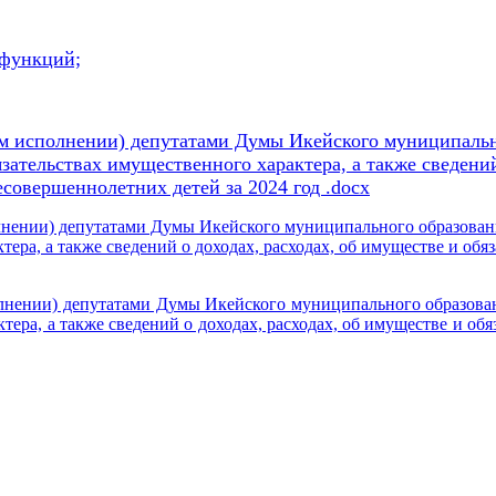
 функций;
 исполнении) депутатами Думы Икейского муниципально
язательствах имущественного характера, а также сведений
есовершеннолетних детей за 2024 год .docx
ении) депутатами Думы Икейского муниципального образования
тера, а также сведений о доходах, расходах, об имуществе и обя
ении) депутатами Думы Икейского муниципального образовани
тера, а также сведений о доходах, расходах, об имуществе и об