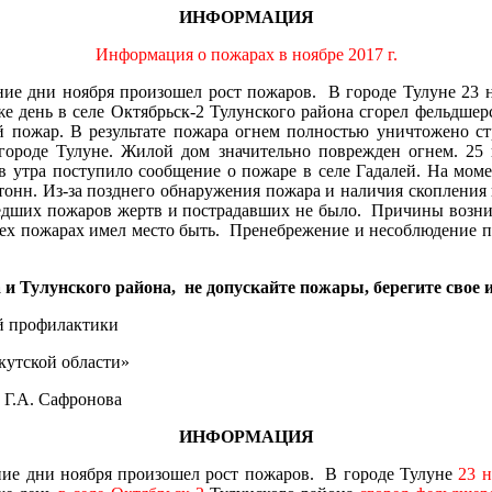
ИНФОРМАЦИЯ
Информация о пожарах в ноябре 2017 г.
дние дни ноября произошел рост пожаров. В городе Тулуне 23 
 день в селе Октябрьск-2 Тулунского района сгорел фельдшер
пожар. В результате пожара огнем полностью уничтожено стр
роде Тулуне. Жилой дом значительно поврежден огнем. 25 н
ов утра поступило сообщение о пожаре в селе Гадалей. На мо
 тонн. Из-за позднего обнаружения пожара и наличия скопления
шедших пожаров жертв и пострадавших не было. Причины возник
сех пожарах имел место быть. Пренебрежение и несоблюдение п
 Тулунского района, не допускайте пожары, берегите свое и
илактики
кой области»
ова
ИНФОРМАЦИЯ
дние дни ноября произошел рост пожаров. В городе Тулуне
23 н