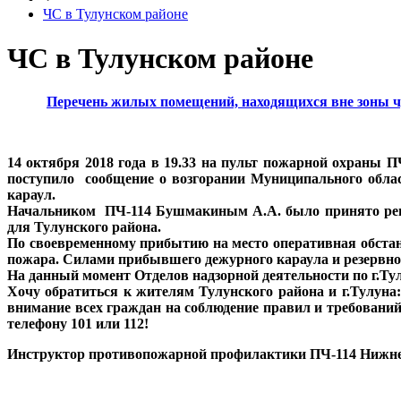
ЧС в Тулунском районе
ЧС в Тулунском районе
Перечень жилых помещений, находящихся вне зоны ч
14 октября 2018 года в 19.33 на пульт пожарной охраны 
поступило сообщение о возгорании Муниципального обла
караул.
Начальником ПЧ-114 Бушмакиным А.А. было принято реше
для Тулунского района.
По своевременному прибытию на место оперативная обста
пожара. Силами прибывшего дежурного караула и резервно
На данный момент Отделов надзорной деятельности по г.Т
Хочу обратиться к жителям Тулунского района и г.Тулуна
внимание всех граждан на соблюдение правил и требований
телефону 101 или 112!
Инструктор противопожарной профилактики ПЧ-114 Нижне