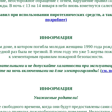
ние, неосторожное обращение с огнем, нарушение правил П
жды. В ночь с 13 на 14 января в небо вновь взметнутся салю
л при использовании пиротехнических средств, а так
подробнее)
ИНФОРМАЦИЯ
м доме, в котором погибла молодая женщина 1990 года рож
едной раз была не трезвой. В этом году это уже 5 жертва п
к элементарным правилам пожарной безопасности.
имательными и не допускайте халатности при эксплуатаци
те на ночь включенными на ёлке электрогирлянды!
(
см. 
ИНФОРМАЦИЯ
Уважаемые родители!
 свободного времени, когда они будут предоставлены сами 
еседы о правилах пожаробезопасного поведения. Недостаток 