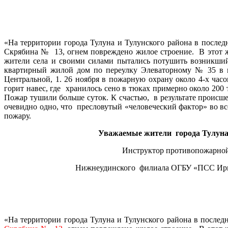
«На территории города Тулуна и Тулунского района в после
Скрябина № 13, огнем повреждено жилое строение. В этот же
жители села и своими силами пытались потушить возникший 
квартирный жилой дом по переулку Элеваторному № 35 в го
Центральной, 1. 26 ноября в пожарную охрану около 4-х час
горит навес, где хранилось сено в тюках примерно около 200
Пожар тушили больше суток. К счастью, в результате проис
очевидно одно, что пресловутый «человеческий фактор» во в
пожару.
Уважаемые жители города Тулуна и
Инструктор противопожарной проф
Нижнеудинского филиала ОГБУ «ПСС Иркутс
Г.А. Сафрон
«На территории города Тулуна и Тулунского района в после