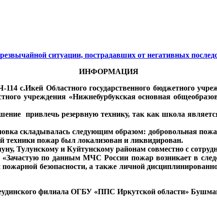
резвычайной ситуации, пострадавших от негативных послед
ИНФОРМАЦИЯ
ПЧ-114 с.Икей Областного государственного бюджетного учр
стного учреждения «Нижнебурбукская основная общеобразо
ние привлечь резервную технику, так как школа являетс
новка складывалась следующим образом: добровольная пож
й техники пожар был локализован и ликвидирован.
улуну, Тулунскому и Куйтунскому районам совместно с сотр
: «Зачастую по данным МЧС России пожар возникает в след
 пожарной безопасности, а также личной дисциплинированно
удинского филиала ОГБУ «ППС Иркутской области» Бушма