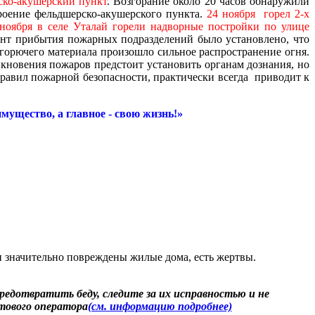
ско-акушерский пункт
. Возгорание около 20 часов обнаружили
роение фельдшерско-акушерского пункта.
24 ноября
горел 2-х
ноября в селе Уталай горели надворные постройки по улице
т прибытия пожарных подразделений было установлено, что
 горючего материала произошло сильное распространение огня.
новения пожаров предстоит установить органам дознания, но
равил пожарной безопасности, практически всегда приводит к
мущество, а главное - свою жизнь!»
и значительно повреждены жилые дома, есть жертвы.
едотвратить беду, следите за их исправностью и не
отового оператора
(см. информацию подробнее)