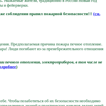
Б
.
Уважаемые жители, традиционно в России Новый год
ты и фейерверки.
же соблюдении правил пожарной безопасности!!!
(см.
дения. Предполагаемая причина пожара печное отопление.
ожара! Люди погибают из-за пренебрежительного отношения
и печного отопления, электроприборов, в том числе не
подробнее
)
себе. Чтобы позаботиться об их безопасности необходимо
определенных знаний и практических навыков делает детей