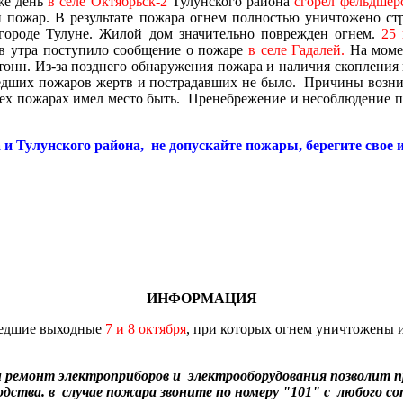
же день
в селе Октябрьск-2
Тулунского района
сгорел фельдшер
 пожар. В результате пожара огнем полностью уничтожено ст
городе Тулуне. Жилой дом значительно поврежден огнем.
25 
в утра поступило сообщение о пожаре
в селе Гадалей.
На момен
 тонн. Из-за позднего обнаружения пожара и наличия скопления
шедших пожаров жертв и пострадавших не было. Причины возник
сех пожарах имел место быть. Пренебрежение и несоблюдение п
Тулунского района, не допускайте пожары, берегите свое и
ИНФОРМАЦИЯ
шедшие выходные
7 и 8 октября
, при которых огнем уничтожены 
и ремонт
электроприборов
и электрооборудования позволит пр
дства. в случае пожара звоните по номеру "101" с любого с