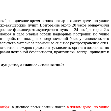
ноября в дневное время возник пожар в жилом доме по улице
ско-акушерский пункт. Возгорание около 20 часов обнаружили
оение фельдшерско-акушерского пункта. 24 ноября горел 2-х
оября в селе Уталай горели надворные постройки по улице
мент прибытия пожарных подразделений было установлено, что
 горючего материала произошло сильное распространение огня.
новения пожаров предстоит установить органам дознания, но
равил пожарной безопасности, практически всегда приводит к
мущество, а главное - свою жизнь!»
оября
в дневное время возник пожар
в жилом доме по улице