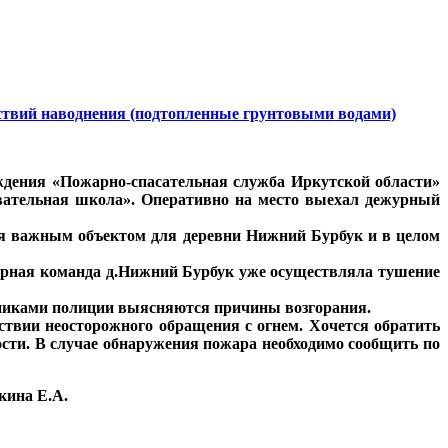
ствий наводнения (подтопленные грунтовыми водами)
еждения «Пожарно-спасательная служба Иркутской области»
вательная школа». Оперативно на место выехал дежурный
я важным объектом для деревни Нижний Бурбук и в целом
арная команда д.Нижний Бурбук уже осуществляла тушение
удниками полиции выясняются причины возгорания.
ствии неосторожного обращения с огнем. Хочется обратить
сти. В случае обнаружения пожара необходимо сообщить по
кина Е.А.