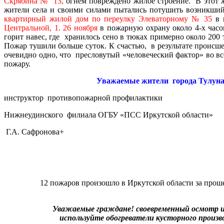
Скрябина № 13,
огнем повреждено жилое строение. В этот 
жители села и своими силами пытались потушить возникший
квартирный жилой дом
по переулку Элеваторному № 35
в 
Центральной, 1.
26 ноября
в пожарную охрану около 4-х часо
горит навес, где хранилось сено в тюках примерно около 200
Пожар тушили больше суток. К счастью, в результате проис
очевидно одно, что пресловутый «человеческий фактор» во в
пожару.
Уважаемые жители города Тулуна и 
инструктор противопожарной профилактики
Нижнеудинского филиала ОГБУ «ПСС Иркутской области»
Г.А. Сафронова+
12 пожаров произошло в Иркутской области за про
Уважаемые граждане! своевременный осмотр 
используйте
обогреватели
кусторного произво