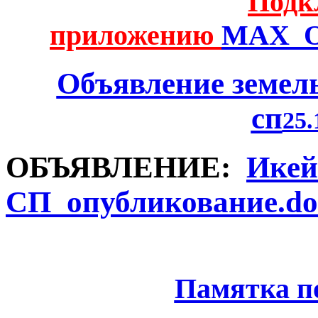
Подк
приложению
MAX_OL
Объявление земел
сп
25.
ОБЪЯВЛЕНИЕ:
Икей
СП_опубликование.do
Памятка п